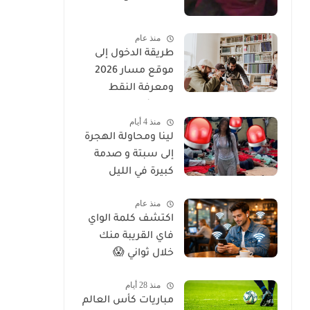
منذ عام
طريقة الدخول إلى
موقع مسار 2026
ومعرفة النقط
والنتائج وحل جميع
منذ 4 أيام
مشاكل تسجيل
لينا ومحاولة الهجرة
الدخول
إلى سبتة و صدمة
كبيرة في الليل
منذ عام
اكتشف كلمة الواي
فاي القريبة منك
خلال ثواني 😱
منذ 28 أيام
مباريات كأس العالم