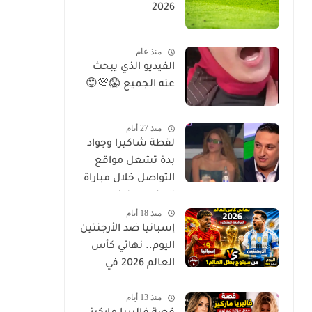
2026
منذ عام
الفيديو الذي يبحث
عنه الجميع 😱💯😍
منذ 27 أيام
لقطة شاكيرا وجواد
بدة تشعل مواقع
التواصل خلال مباراة
المغرب وفرنسا..
منذ 18 أيام
ماذا حدث؟
إسبانيا ضد الأرجنتين
اليوم.. نهائي كأس
العالم 2026 في
مواجهة تاريخية
منذ 13 أيام
لحسم بطل العالم