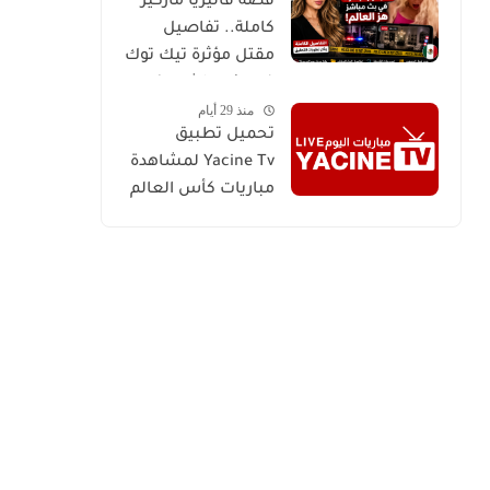
قصة فاليريا ماركيز
كاملة.. تفاصيل
مقتل مؤثرة تيك توك
في بث مباشر هز
منذ 29 أيام
العالم
تحميل تطبيق
Yacine Tv لمشاهدة
مباريات كأس العالم