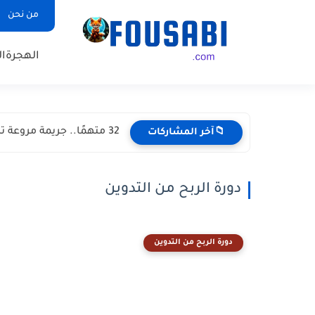
من نحن
الهجرة
ال
32 متهمًا.. جريمة مروعة تهز الهند وتثير غضبًا واسعًا
📁آخر المشاركات
دورة الربح من التدوين
دورة الربح من التدوين