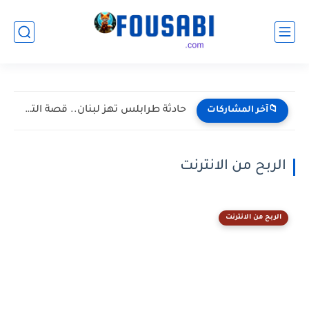
حادثة طرابلس تهز لبنان.. قصة التهديد بنشر صور خاصة تشعل...
📁آخر المشاركات
الربح من الانترنت
الربح من الانترنت