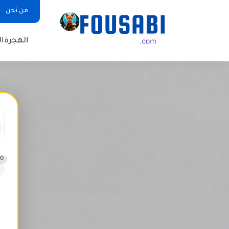
من نحن
الهجرة
ال
0