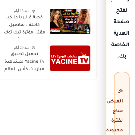
مواجهة تاريخية
لفتح
منذ 13 أيام
لحسم بطل العالم
قصة فاليريا ماركيز
صفحة
كاملة.. تفاصيل
مقتل مؤثرة تيك توك
الهدية
في بث مباشر هز
الخاصة
منذ 29 أيام
العالم
تحميل تطبيق
بك.
Yacine Tv لمشاهدة
مباريات كأس العالم
🎉
العرض
متاح
لفترة
محدودة