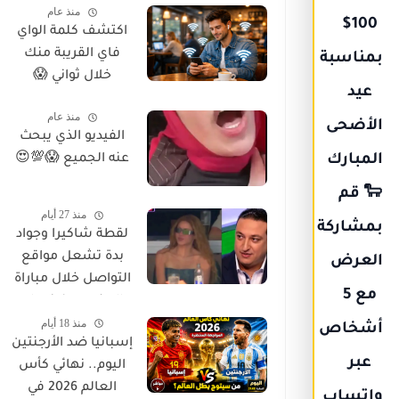
منذ عام
100$
اكتشف كلمة الواي
فاي القريبة منك
بمناسبة
خلال ثواني 😱
عيد
منذ عام
الأضحى
الفيديو الذي يبحث
المبارك
عنه الجميع 😱💯😍
🐑 قم
منذ 27 أيام
بمشاركة
لقطة شاكيرا وجواد
بدة تشعل مواقع
العرض
التواصل خلال مباراة
مع 5
المغرب وفرنسا..
منذ 18 أيام
ماذا حدث؟
أشخاص
إسبانيا ضد الأرجنتين
عبر
اليوم.. نهائي كأس
العالم 2026 في
واتساب