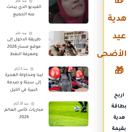
🎁
منذ عام
الفيديو الذي يبحث
عنه الجميع
هدية
منذ عام
عيد
طريقة الدخول إلى
موقع مسار 2026
الأضحى
ومعرفة النقط
والنتائج وحل جميع
منذ 4 أيام
مشاكل تسجيل
🎁
لينا ومحاولة الهجرة
الدخول
إلى سبتة و صدمة
كبيرة في الليل
اربح
منذ 28 أيام
بطاقة
مباريات كأس العالم
هدية
2026
بقيمة