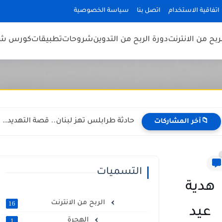
اتفاقية الاستخدام
اتصل بنا
سياسة الخصوصية
ربح من الانترنت
دورة الربح من التدوين
شروحات
تطبيقات
كورس شب
حادثة طرابلس تهز لبنان.. قصة التهديد بنشر صور خاصة تشعل...
📁آخر المشاركات
التسميات
هدية
الربح من الانترنت
16
عيد
الهجرة
1