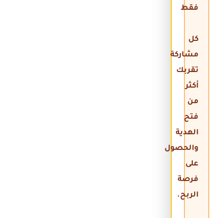
فقط
كل
مشاركة
تقربك
أكثر
من
فتح
الهدية
والحصول
على
فرصة
الربح.