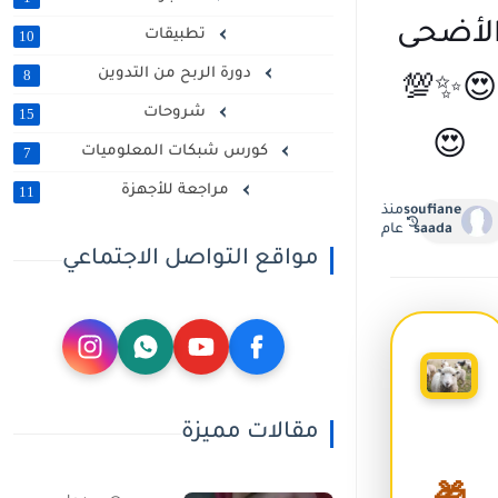
لأضحى
تطبيقات
10
دورة الربح من التدوين
8
😍✨💯
شروحات
15
😍
كورس شبكات المعلوميات
7
مراجعة للأجهزة
11
soufiane
منذ
saada
عام
مواقع التواصل الاجتماعي
مقالات مميزة